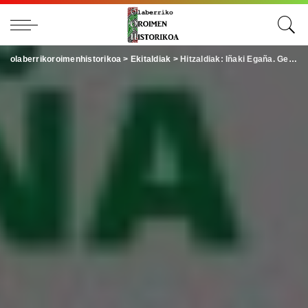
olaberrikoroimenhistorikoa
>
Ekitaldiak
>
Hitzaldiak: Iñaki Egaña. Gerra zibilaren ondoriak Goierrin: frankismoaren errepresioa gerraostean