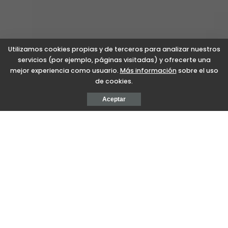
Utilizamos cookies propias y de terceros para analizar nuestros
servicios (por ejemplo, páginas visitadas) y ofrecerte una
mejor experiencia como usuario.
Más información
sobre el uso
de cookies.
Aceptar
Iñaki Egaña historialariak Gerra Zibilaren ondorioak
Goierrin, frankismoaren errepresioa eta gerraostari
buruzko hitzaldi interesgarria eskaini zuen,
Olaberriko udaletxeko batzar aretoan.