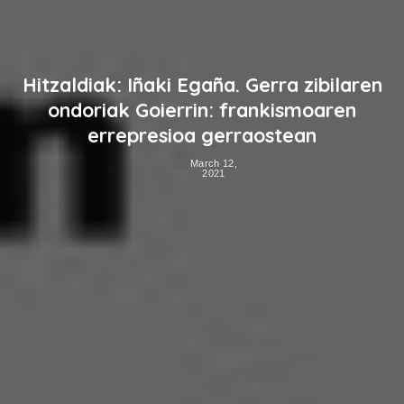
Hitzaldiak: Iñaki Egaña. Gerra zibilaren
ondoriak Goierrin: frankismoaren
errepresioa gerraostean
March 12,
2021